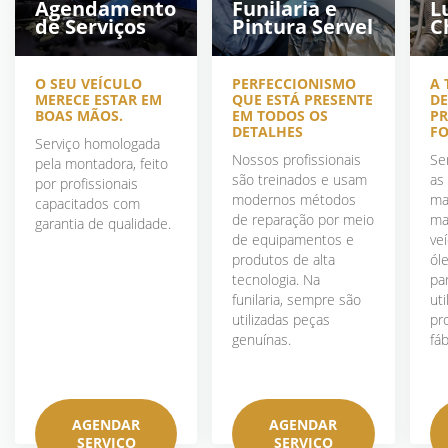
Agendamento
Funilaria e
L
de Serviços
Pintura Servel
C
O SEU VEÍCULO
PERFECCIONISMO
A 
MERECE ESTAR EM
QUE ESTÁ PRESENTE
DE
BOAS MÃOS.
EM TODOS OS
PR
DETALHES
FO
Serviço homologada
Nossos profissionais
Se
pela montadora, feito
são treinados e usam
as
por profissionais
modernos métodos
ma
capacitados com
de reparação por meio
ma
garantia de qualidade.
de equipamentos e
ve
produtos de alta
óle
tecnologia. Na
pa
funilaria, sempre são
ut
utilizadas peças
pr
genuínas.
fáb
AGENDAR
AGENDAR
SERVIÇO
SERVIÇO