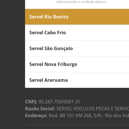
selecionando a unidade abaixo:
Servel Rio Bonito
Servel Cabo Frio
Servel São Gonçalo
Servel Nova Friburgo
Servel Araruama
CNPJ:
00.287.705/0001-31
Razão Social:
SERVEL VEICULOS PECAS E SERVI
Endereço:
Rod. BR 101 KM 268, S/N - Rio dos Índ