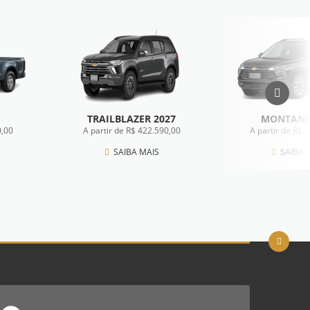
TRAILBLAZER 2027
MONTANA
0,00
A partir de R$ 422.590,00
A partir de R$ 
SAIBA MAIS
SAIBA 