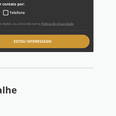
r contato por:
Telefone
s dados, eu concordo com a
Política de privacidade
.
ESTOU INTERESSADO
alhe