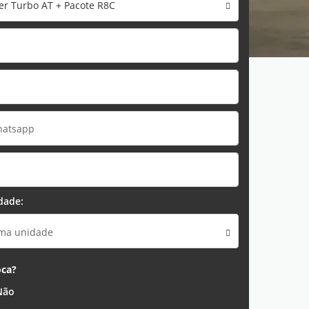
er Turbo AT + Pacote R8C
dade:
uma unidade
oca?
Não