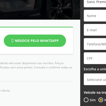
Sonic Premi
NEGOCIE PELO WHATSAPP
derão não estar disponíveis nas versões. Preços
ficados sem aviso prévio. Consulte e confirme todas as
Escolha a uni
Selecione 
 oferta:
Veículo na tr
Sim