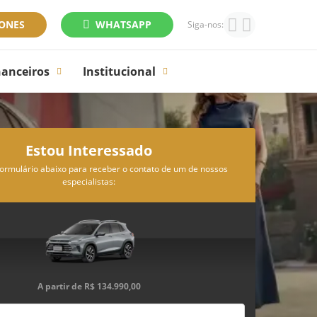
FONES
WHATSAPP
Siga-nos:
nanceiros
Institucional
Estou Interessado
ormulário abaixo para receber o contato de um de nossos
especialistas:
A partir de
R$ 134.990,00