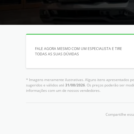
FALE AGORA MESMO COM UM ESPECIALISTA E TIRE
TODAS AS SUAS DÚVIDAS
* Imagens meramente ilustrativas. Alguns itens apresentados po
sugeridos e válidos até
31/08/2026
. Os preços poderão ser modi
informações com um de nossos vendedores.
Compartilhe essa